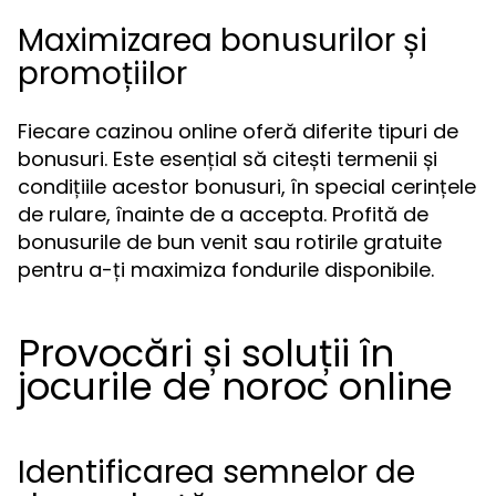
Maximizarea bonusurilor și
promoțiilor
Fiecare cazinou online oferă diferite tipuri de
bonusuri. Este esențial să citești termenii și
condițiile acestor bonusuri, în special cerințele
de rulare, înainte de a accepta. Profită de
bonusurile de bun venit sau rotirile gratuite
pentru a-ți maximiza fondurile disponibile.
Provocări și soluții în
jocurile de noroc online
Identificarea semnelor de