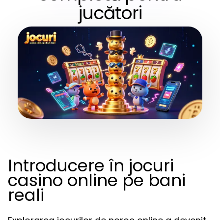
jucători
Introducere în jocuri
casino online pe bani
reali