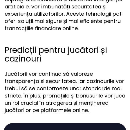
artificiale, vor îmbunătăți securitatea și
experiența utilizatorilor. Aceste tehnologii pot
oferi soluții mai sigure și mai eficiente pentru
tranzacțiile financiare online.
Predicții pentru jucători și
cazinouri
Jucătorii vor continua să valoreze
transparența și securitatea, iar cazinourile vor
trebui să se conformeze unor standarde mai
stricte. În plus, promoțiile și bonusurile vor juca
un rol crucial în atragerea și menținerea
jucătorilor pe platformele online.