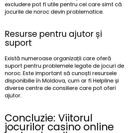
excludere pot fi utile pentru cei care simt că
jocurile de noroc devin problematice.
Resurse pentru ajutor și
suport
Există numeroase organizații care oferă
suport pentru problemele legate de jocuri de
noroc. Este important să cunoști resursele
disponibilie în Moldova, cum ar fi Helpline și
diverse centre de consiliere care pot oferi
ajutor.
Concluzie: Viitorul
jocurilor casino online